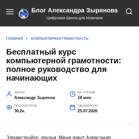
Перейти
Блог Александра Зырянова
к
содержанию
Цифровая Школа для Новичков
ГЛАВНАЯ
»
КОМПЬЮТЕРНАЯ ГРАМОТНОСТЬ
Бесплатный курс
компьютерной грамотности:
полное руководство для
начинающих
АВТОР
НА ЧТЕНИЕ
Александр Зырянов
18 мин
ПРОСМОТРОВ
ОБНОВЛЕНО
30.2к.
25.07.2026
Здравствуйте, друзья. Меня зовут Александр